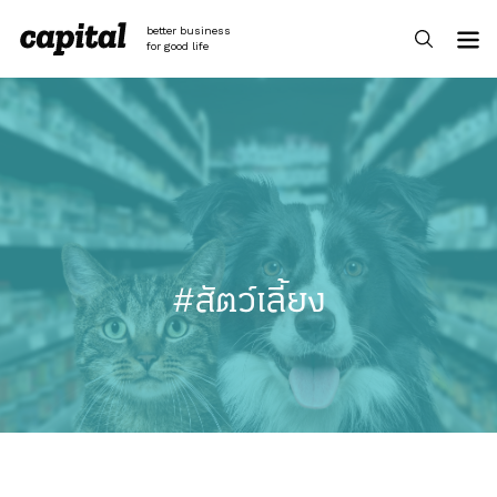
Skip
to
better business
content
for good life
#สัตว์เลี้ยง