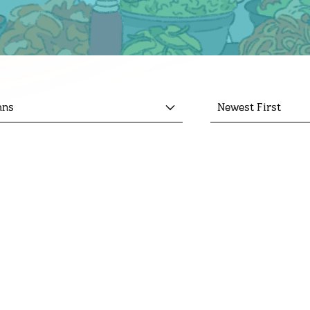
mns
Newest First