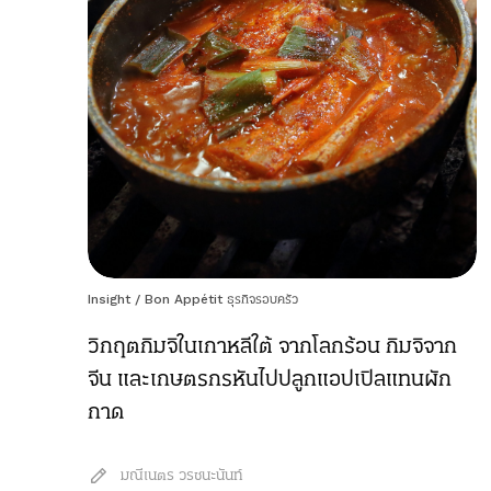
Insight
/
Bon Appétit ธุรกิจรอบครัว
วิกฤตกิมจิในเกาหลีใต้ จากโลกร้อน กิมจิจาก
จีน และเกษตรกรหันไปปลูกแอปเปิลแทนผัก
กาด
มณีเนตร วรชนะนันท์