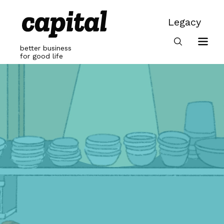
Skip
to
Legacy
content
Legacy
better business
for good life