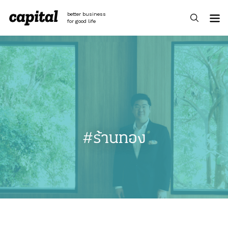
Skip
to
better business
content
for good life
#ร้านทอง