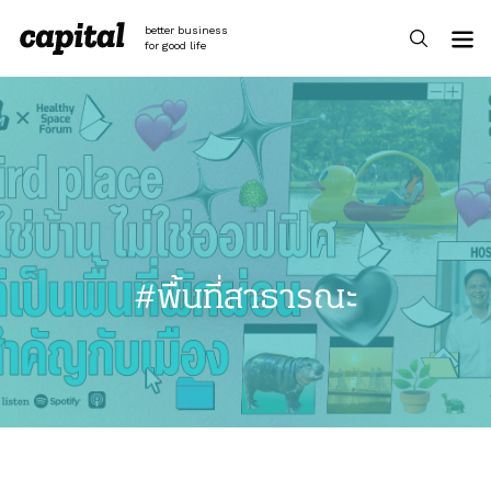
Skip
to
better business
content
for good life
#พื้นที่สาธารณะ