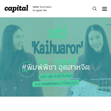
Skip
to
better business
content
for good life
#พิมพ์พิชา อุตสาหจิต