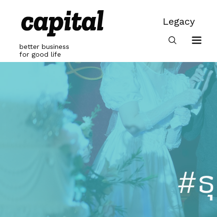
Skip
to
Legacy
content
Legacy
better business
for good life
#ธุ