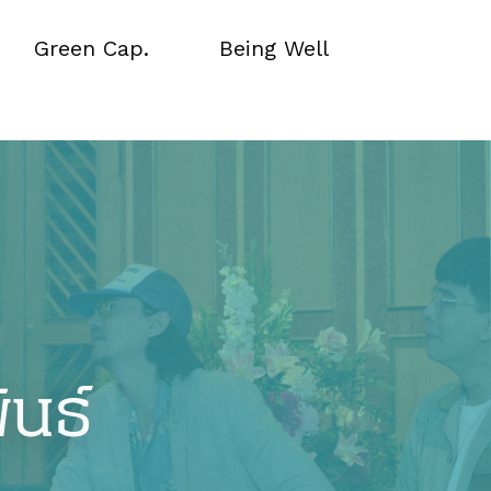
Green Cap.
Being Well
Green Cap.
Being Well
ันธ์