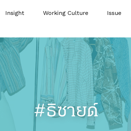
Insight
Working Culture
Issue
Insight
Working Culture
Issue
#ธิซายด์