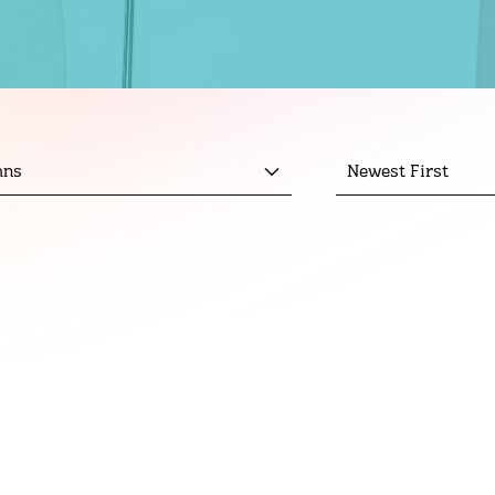
mns
Newest First