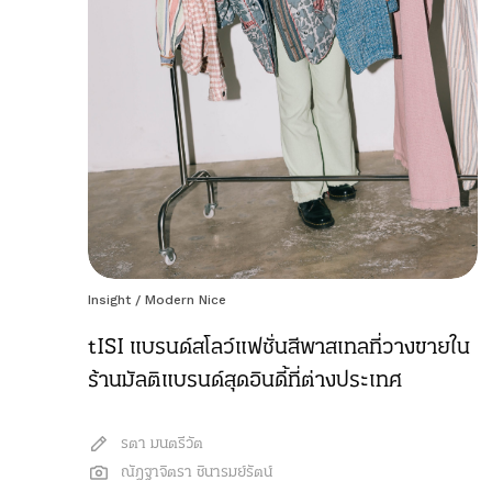
Insight
/
Modern Nice
tISI แบรนด์สโลว์แฟชั่นสีพาสเทลที่วางขายใน
ร้านมัลติแบรนด์สุดอินดี้ที่ต่างประเทศ
รตา มนตรีวัต
ณัฎฐาจิตรา ชินารมย์รัตน์