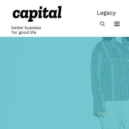
Skip
to
Legacy
content
Legacy
better business
for good life