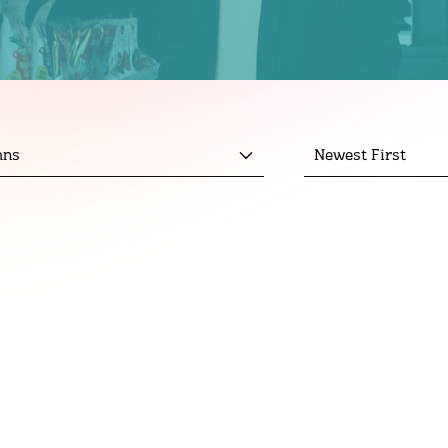
mns
Newest First