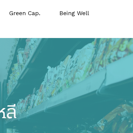
Green Cap.
Being Well
Green Cap.
Being Well
หลี