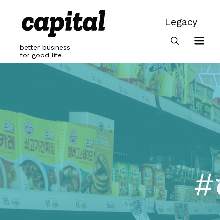
Skip
to
Legacy
content
Legacy
better business
for good life
#ซ