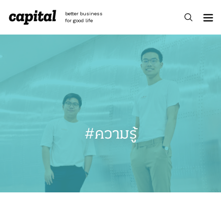
Skip
to
better business
content
for good life
#ความรู้