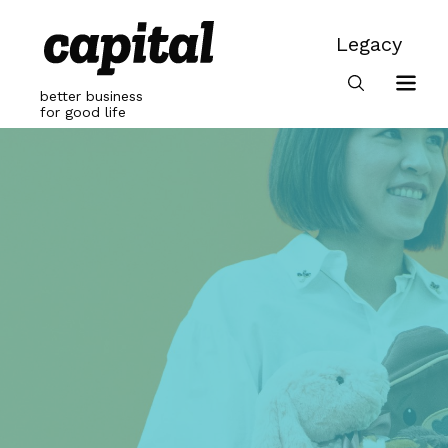
Skip
to
Legacy
content
Legacy
better business
for good life