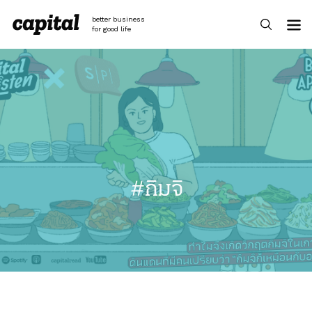
Skip
to
better business
content
for good life
#กิมจิ