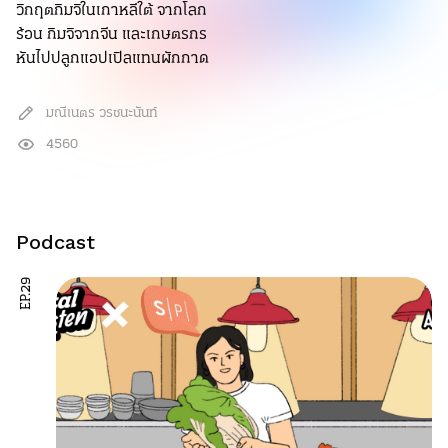
วิกฤตกิมจิในเกาหลีใต้ จากโลก
ร้อน กิมจิจากจีน และเกษตรกร
หันไปปลูกแอปเปิลแทนผักกาด
มณีเนตร วรชนะนันท์
4560
Podcast
EP.29