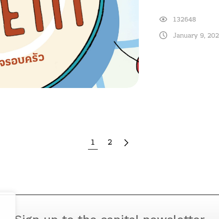
132648
January 9, 20
1
2