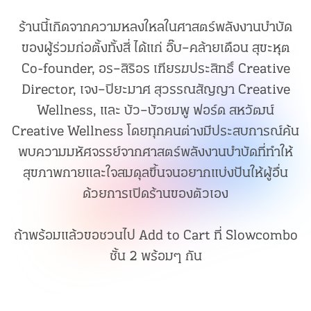
ร้านนี้เกิดจากความหลงใหลในศาสตร์พลังงานบำบัด
ของผู้ร่วมก่อตั้งทั้งสี่ ได้แก่ อิ๊บ–คล้ายเดือน สุขะหุต
Co-founder, อร–สิริอร เฑียรฆประสิทธิ์ Creative
Director, เจง–ปิยะมาศ สุวรรณสัญญา Creative
Wellness, และ บัว–บัวชมพู ฟอร์ด สหวัฒน์
Creative Wellness โดยทุกคนต่างมีประสบการณ์ค้น
พบความมหัศจรรย์จากศาสตร์พลังงานบำบัดที่ทำให้
สุขภาพกายและใจสมดุลขึ้นจนอยากแบ่งปันให้ผู้อื่น
ด้วยการเปิดร้านของตัวเอง
ถ้าพร้อมแล้วขอชวนไป Add to Cart ที่ Slowcombo
ชั้น 2 พร้อมๆ กัน