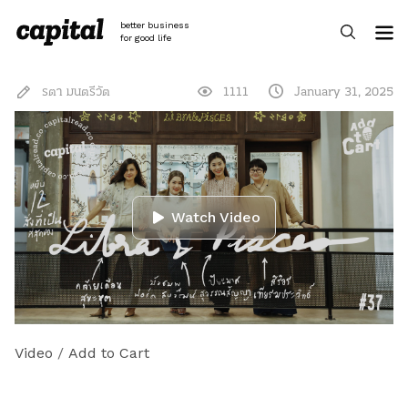
Skip
to
better business
content
for good life
รตา มนตรีวัต
1111
January 31, 2025
Watch Video
Video
/
Add to Cart