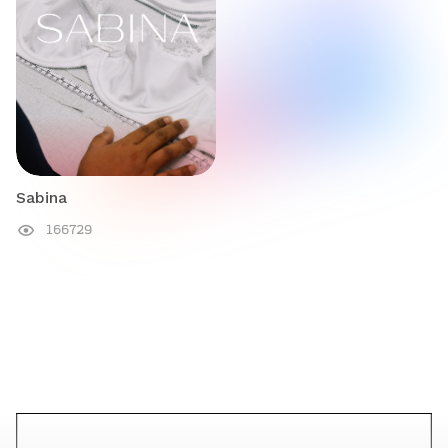
Sabina
166729