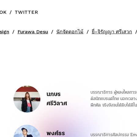
OK
/
TWITTER
sign
Furawa Desu
นักจัดดอกไม้
ยี่–จิรัญญา ศรีเสวก
บรรณาธิการ ผู้หลงใหลการเล่
นภษร
ตีสนิทแบรนด์ไทย นอกเวลางา
ศรีวิลาศ
ฝึกหัด จริงจังจนได้ดิบได้ดี
พงศ์ธร
บรรณาธิการศิลปกรรม Ema