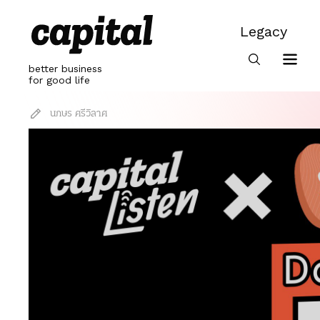
Skip
to
Legacy
content
Legacy
better business
for good life
นภษร ศรีวิลาศ