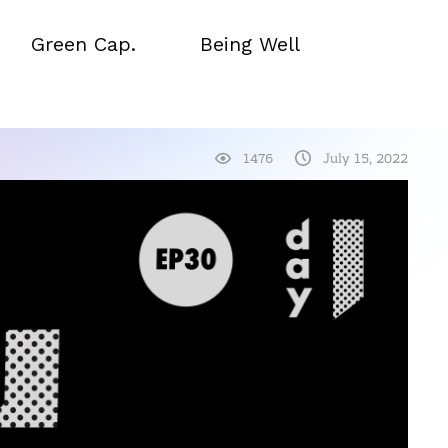
Green Cap.
Being Well
Green Cap.
Being Well
1476
July 15, 2022