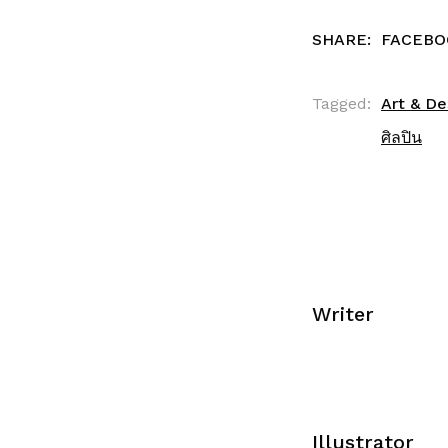
SHARE:
FACEBO
Tagged:
Art & De
ศิลปิน
Writer
Illustrator