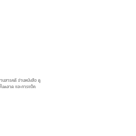
านสารคดี อ่านหนังสือ ดู
จิบในตลาด และการแบ็ค