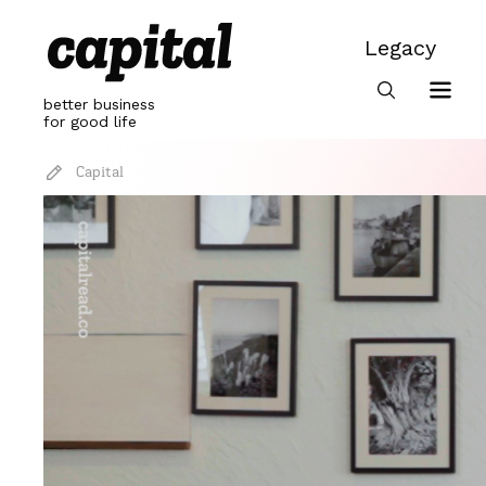
Skip
to
Legacy
content
Legacy
better business
for good life
Capital