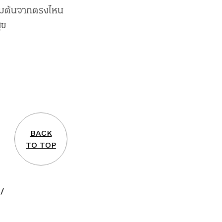
ริ่มต้นจากตรงไหน
ุข
BACK
TO TOP