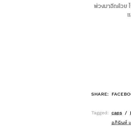
พ่วงมาอีกด้วย ไ
แ
SHARE:
FACEBO
Tagged:
caps
อภินันท์ 