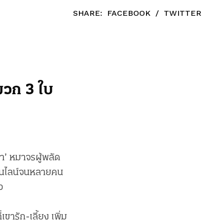
SHARE:
FACEBOOK
/
TWITTER
มวก 3 ใบ
้า’ หมาจรผู้พลัด
ออนไลน์จนหลายคน
ว
ขารัก-เลี้ยง เพิ่ม