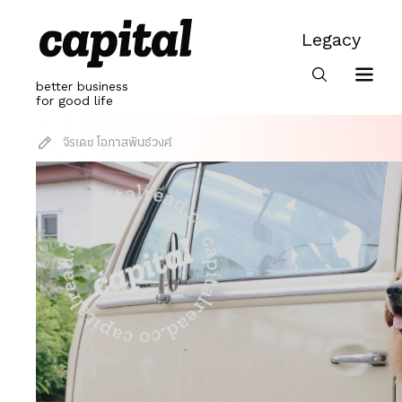
Skip
to
Legacy
content
Legacy
better business
for good life
จิรเดช โอภาสพันธ์วงศ์