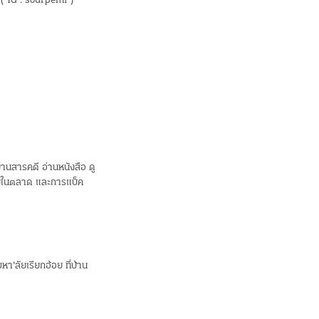
ด้ ( IG : sourpemi )
านสารคดี อ่านหนังสือ ดู
จิบในตลาด และการแบ็ค
หา’ลัยเรียกอ้อย ที่บ้าน