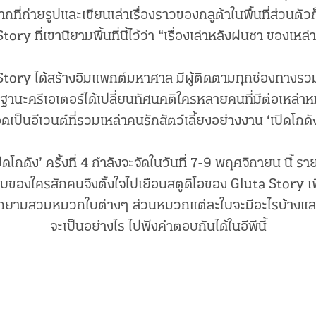
จากที่ถ่ายรูปและเขียนเล่าเรื่องราวของกลูต้าในพื้นที่ส่วนตั
tory ที่เขานิยามพื้นที่นี้ไว้ว่า “เรื่องเล่าหลังฝนซา ของเหล
a Story ได้สร้างอิมแพกต์มหาศาล มีผู้ติดตามทุกช่องทางรวม
ฐานะครีเอเตอร์ได้เปลี่ยนทัศนคติใครหลายคนที่มีต่อเหล่า
ดเป็นอีเวนต์ที่รวมเหล่าคนรักสัตว์เลี้ยงอย่างงาน ‘เปิดโกดั
ิดโกดัง’ ครั้งที่ 4 กำลังจะจัดในวันที่ 7-9 พฤศจิกายน นี้ ร
องใครสักคนจึงตั้งใจไปเยือนสตูดิโอของ Gluta Story เพื
่รู้สึกยามสวมหมวกใบต่างๆ ส่วนหมวกแต่ละใบจะมีอะไรบ้างและ
จะเป็นอย่างไร ไปฟังคำตอบกันได้ในอีพีนี้