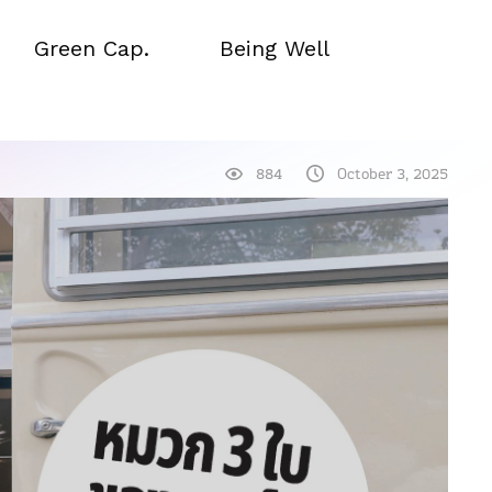
Green Cap.
Being Well
Green Cap.
Being Well
884
October 3, 2025