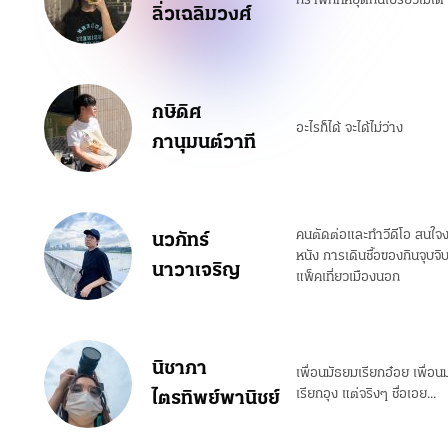
กราฟิกที่หยุดกินเปรี้ยวไม่ไ
ลิ่วเฉลิมวงศ์
กษิดิศ
อะไรก็ได้ จะได้ไม่ว่าง
ภานุมนต์วาที
คนตัดต่อและทำวีดีโอ สนใจง
นวภัทร์
หนัง การเดินซื้อของกินจุบ
นาวาเจริญ
แพ็คเที่ยวเมืองนอก
นิชาภา
เพื่อนมัธยมเรียกอ๋อย เพื่อนม
ไตรทิพย์พานิชย์
เรียกอุง แต่จริงๆ ชื่อเอย...