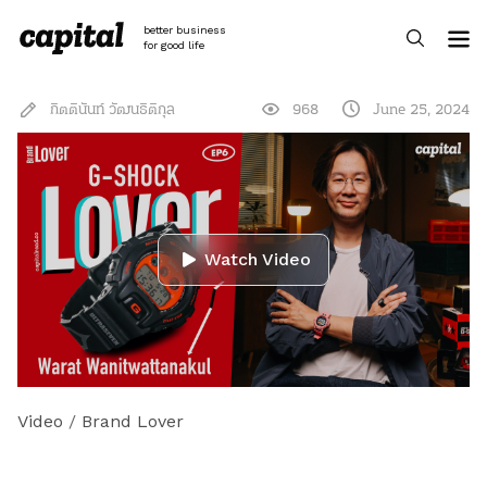
Skip
to
better business
content
for good life
กิตตินันท์ วัฒนธิติกุล
968
June 25, 2024
Watch Video
Video
/
Brand Lover