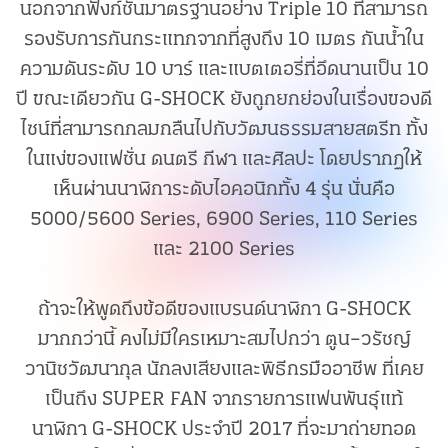
นอกจากฟังก์ชั่นมาตรฐานอย่าง Triple 10 ที่สามารถ
รองรับการกันกระแทกจากที่สูงถึง 10 เมตร กันน้ำใน
ความดันระดับ 10 บาร์ และแบตเตอรี่ที่อึดนานเป็น 10
ปี ขณะเดียวกัน G-SHOCK ยังถูกยกย่องในเรื่องของดี
ไซน์ที่สามารถกลมกลืนไปกับวัฒนธรรมสายสตรีท ทั้ง
ในแง่ของแฟชั่น ดนตรี กีฬา และศิลปะ โดยปรากฏให้
เห็นผ่านนาฬิการะดับไอคอนิกทั้ง 4 รุ่น นั่นคือ
5000/5600 Series, 6900 Series, 110 Series
และ 2100 Series
ถ้าจะให้พูดถึงข้อดีของแบรนด์นาฬิกา G-SHOCK
มากกว่านี้ คงไม่มีใครเหมาะสมไปกว่า ตูน–วรัชญ์
วานิชวัฒนากุล นักลงเสียงและพิธีกรมืออาชีพ ที่เคย
เป็นถึง SUPER FAN จากรายการแฟนพันธุ์แท้
นาฬิกา G-SHOCK ประจำปี 2017 ที่จะมาถ่ายทอด