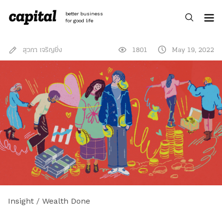
Skip
to
better business
content
for good life
สุวภา เจริญยิ่ง
1801
May 19, 2022
Insight
/
Wealth Done