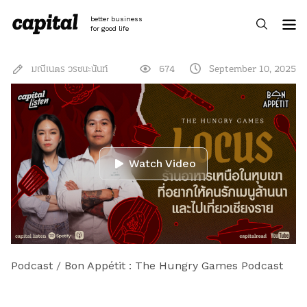
Skip
to
better business
content
for good life
มณีเนตร วรชนะนันท์
674
September 10, 2025
Watch Video
Podcast
/
Bon Appétit : The Hungry Games Podcast