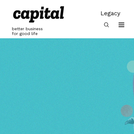
Skip
to
Legacy
content
Legacy
better business
for good life