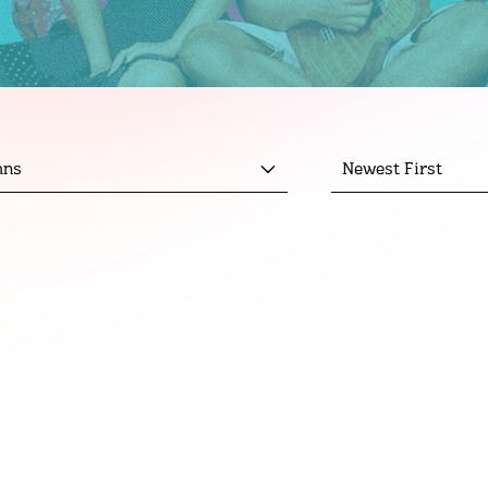
mns
Newest First