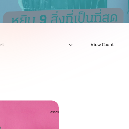
rt
View Count