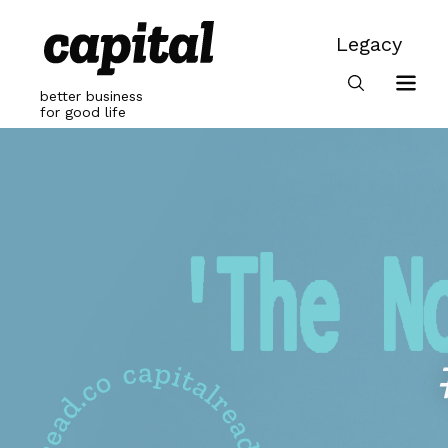
Skip
to
Legacy
content
Legacy
better business
for good life