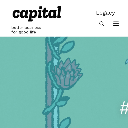
Skip
to
Legacy
content
Legacy
better business
for good life
#