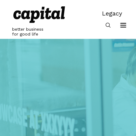
Skip
to
Legacy
content
Legacy
better business
for good life