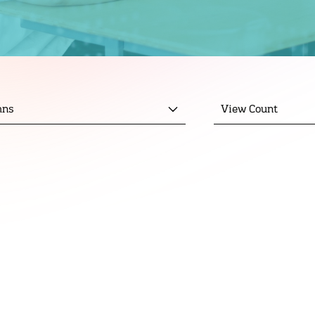
mns
View Count