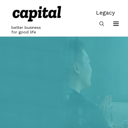
Skip
to
Legacy
content
Legacy
better business
for good life