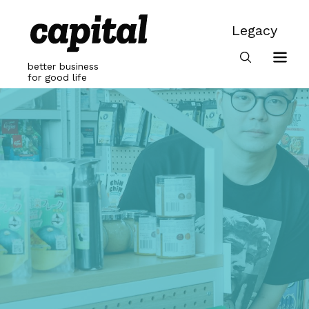
Skip
to
Legacy
content
Legacy
better business
for good life