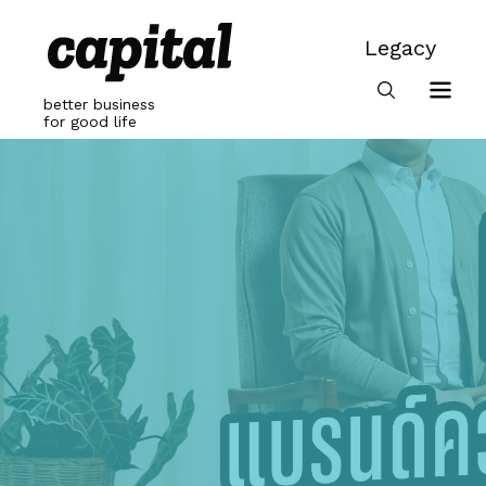
Skip
to
Legacy
content
Legacy
better business
for good life