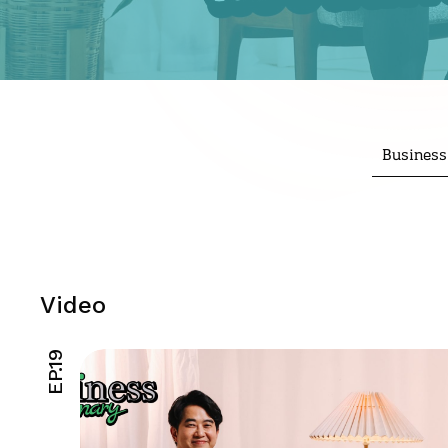
Busines
Video
EP.19