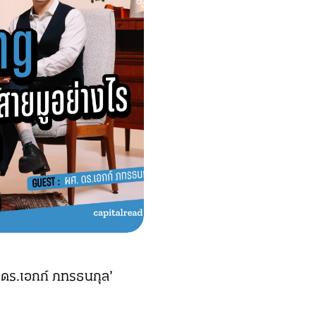
. ดร.เอกก์ ภทรธนกุล’