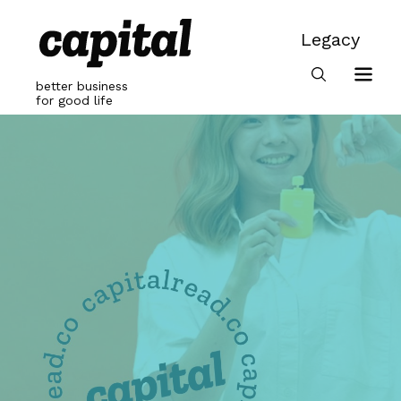
Skip
to
Legacy
content
Legacy
better business
for good life