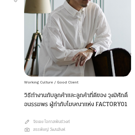
Working Culture
/
Good Client
วิธีทำงานกับลูกค้าและลูกค้าที่ดีของ วุฒิศักดิ์
อนรรฆพร ผู้กำกับโฆษณาแห่ง FACTORY01
จิรเดช โอภาสพันธ์วงศ์
สรรพัชญ์ วัฒนสิงห์