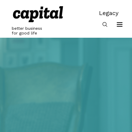
Skip
to
Legacy
content
Legacy
better business
for good life