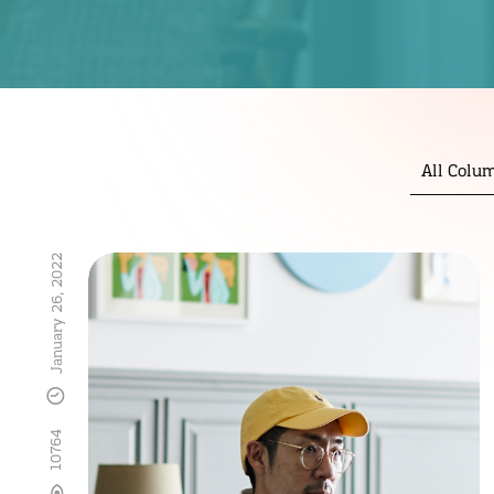
All Colu
January 26, 2022
10764