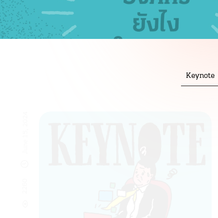
Keynote
June 15, 2024
2260