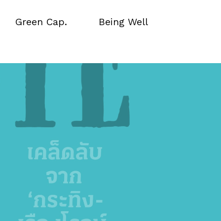
Green Cap.
Being Well
Green Cap.
Being Well