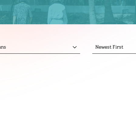
mns
Newest First