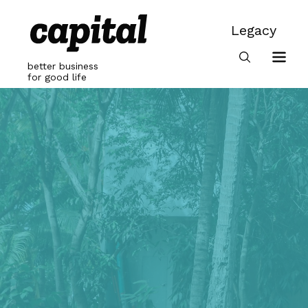
Skip
to
Legacy
content
Legacy
better business
for good life