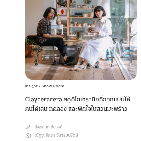
Insight
/
Show Room
Clayceracera สตูดิโอเซรามิกที่ออกแบบให้
คนได้เล่น ทดลอง และพักใจในสวนมะพร้าว
ฉัตรชนก ชัยวงค์
ณัฎฐาจิตรา ชินารมย์รัตน์