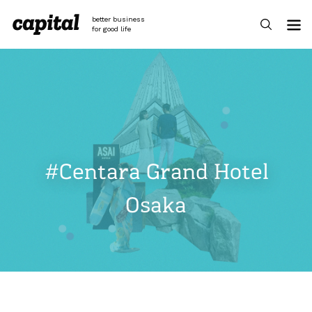
Skip
to
better business
content
for good life
#Centara Grand Hotel
Osaka