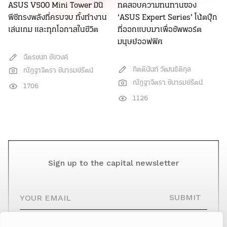
ASUS V500 Mini Tower มินิ
ทดสอบความทนทานของ
พีซีทรงพลังที่ครบจบ ทั้งทำงาน
‘ASUS Expert Series’ โน้ตบุ๊ก
เล่นเกม และทุกโอกาสในชีวิต
ที่ออกแบบมาเพื่อซัพพอร์ต
มนุษย์ออฟฟิศ
ฉัตรชนก ชัยวงค์
กิตตินันท์ วัฒนธิติกุล
ณัฎฐาจิตรา ชินารมย์รัตน์
ณัฎฐาจิตรา ชินารมย์รัตน์
1706
1126
Sign up to the capital newsletter
YOUR EMAIL
SUBMIT