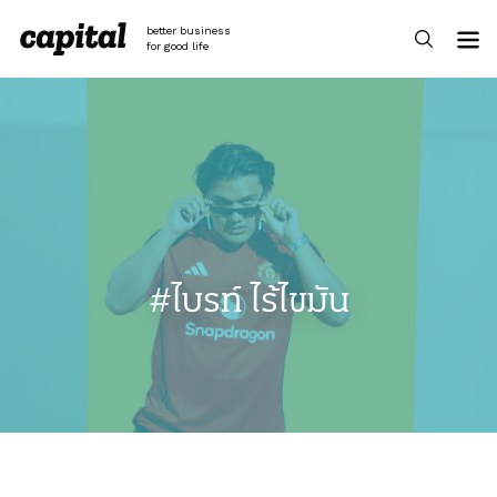
Skip
to
better business
content
for good life
#ไบรท์ ไร้ไขมัน