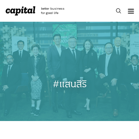
Skip
to
better business
content
for good life
#แสนสิริ