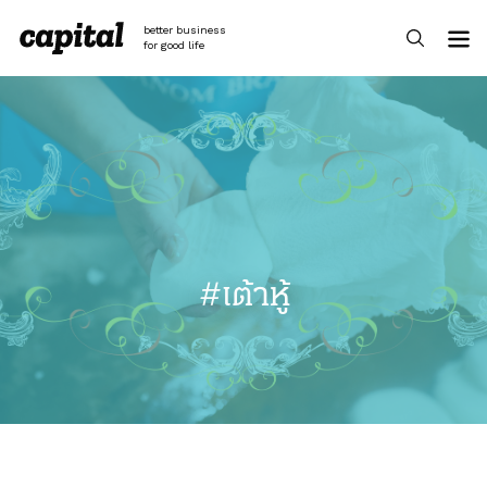
Skip
to
better business
content
for good life
#เต้าหู้