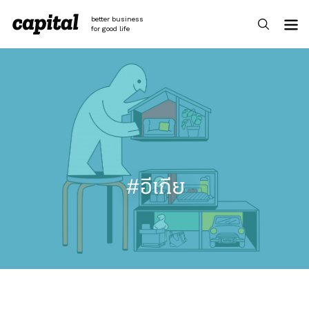
Skip
to
better business
content
for good life
#อีเกีย