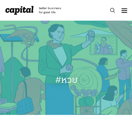
Skip
to
better business
content
for good life
#หวย