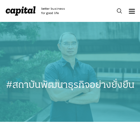
Skip
to
better business
content
for good life
#สถาบันพัฒนาธุรกิจอย่างยั่งยืน