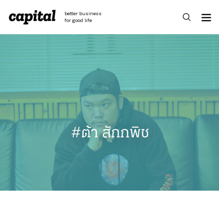
Skip
to
better business
content
for good life
#ต้า สักกพิช