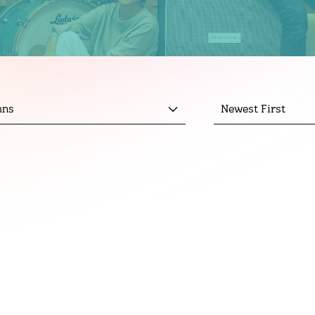
mns
Newest First