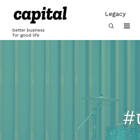
Skip
to
Legacy
content
Legacy
better business
for good life
#