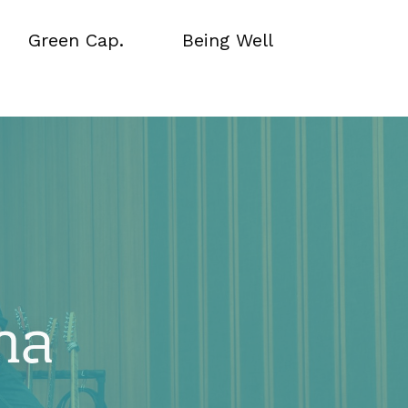
Green Cap.
Being Well
Green Cap.
Being Well
าล