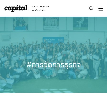
Skip
to
better business
content
for good life
#การจัดการธุรกิจ