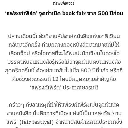
ทรัพย์คัลเจอร์
‘แฟรงก์เฟิร์ต’ จุดกำเนิด book fair จาก 500 ปีก่อน
ปลายเดือนนี้แล้วที่งานสัปดาห์หนังสือแห่งชาติเวียน
กลับมาอีกครั้ง ท่ามกลางกองหนังสือมากมายที่มีให้
เลือกช็อป หรือโอกาสที่จะได้พบปะนักเขียนในดวงใจ
บรรดาหนอนหนังสือรู้หรือไม่ว่าจุดกำเนิดงานหนังสือ
สุดครึกครื้นนี้ ต้องย้อนกลับไปเมื่อ 500 ปีที่แล้ว หรือก็
คือช่วงศตวรรษที่ 12 โดยมีหมุดหมายสำคัญคือ
‘แฟรงค์เฟิร์ต’ ประเทศเยอรมนี
คร่าวๆ ถึงสาเหตุที่ทำให้แฟรงค์เฟิร์ตเป็นจุดกำเนิด
งานหนังสือ นั่นคือการที่เมืองแห่งนี้เป็นแหล่งจัด ‘งาน
แฟร์’ (fair festival) จำหน่ายสินค้าหลากประเภทซึ่ง