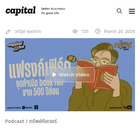
Skip
to
better business
content
for good life
วณัฐย์ พุฒนาค
725
March 20, 2025
Watch Video
Podcast
/
ทรัพย์คัลเจอร์