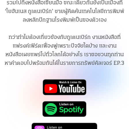
รวมไปถึงหนังสือเขียนมือ ขณะเดียวกันยังเป็นเมืองที่
‘โยฮันเนส กูเตนเบิร์ก’ ชายผู้คิดค้นเทคโนโลยีการพิมพ์
ลงหลักปักฐานโรงพิมพ์เป็นของตัวเอง
ทว่าทำไมต้องเกี่ยวข้องกับกูเตนเบิร์ก งานหนังสือที่
แฟรงค์เฟิร์ตเฟื่องฟูเพราะปัจจัยใดบ้าง และงาน
หนังสือเผยแพร่ไปทั่วโลกได้อย่างไร เราขอชวนทุกท่าน
หาคำตอบไปพร้อมกันได้ในรายการทรัพย์คัลเจอร์ EP.3