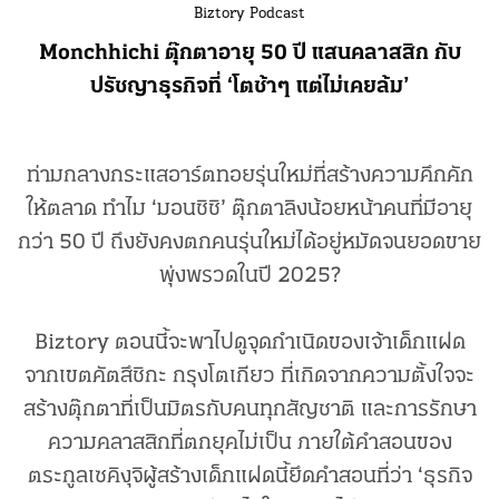
Biztory Podcast
Monchhichi ตุ๊กตาอายุ 50 ปี แสนคลาสสิก กับ
ปรัชญาธุรกิจที่ ‘โตช้าๆ แต่ไม่เคยล้ม’
ท่ามกลางกระแสอาร์ตทอยรุ่นใหม่ที่สร้างความคึกคัก
ให้ตลาด ทำไม ‘มอนชิชิ’ ตุ๊กตาลิงน้อยหน้าคนที่มีอายุ
กว่า 50 ปี ถึงยังคงตกคนรุ่นใหม่ได้อยู่หมัดจนยอดขาย
พุ่งพรวดในปี 2025?
Biztory ตอนนี้จะพาไปดูจุดกำเนิดของเจ้าเด็กแฝด
จากเขตคัตสึชิกะ กรุงโตเกียว ที่เกิดจากความตั้งใจจะ
สร้างตุ๊กตาที่เป็นมิตรกับคนทุกสัญชาติ และการรักษา
ความคลาสสิกที่ตกยุคไม่เป็น ภายใต้คำสอนของ
ตระกูลเซคิงุจิผู้สร้างเด็กแฝดนี้ยึดคำสอนที่ว่า ‘ธุรกิจ