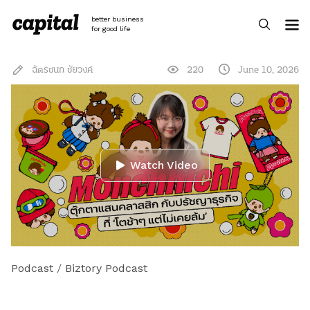
Skip
to
better business
content
for good life
ฉัตรชนก ชัยวงค์
220
June 10, 2026
Watch Video
Podcast
/
Biztory Podcast