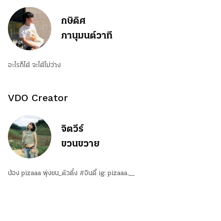
กษิดิศ
ภานุมนต์วาที
อะไรก็ได้ จะได้ไม่ว่าง
VDO Creator
จิตวีร์
ขวนขวาย
น้อง pizaaa พุ่งชน_ตัวตึ๋ง #อินดี้ ig: pizaaa.__