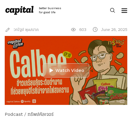
Skip
to
better business
content
for good life
วณัฐย์ พุฒนาค
603
June 26, 2025
Watch Video
Podcast
/
ทรัพย์คัลเจอร์