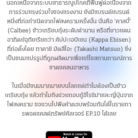
นอกเหนือจากระบบสาธารณูปโภคที่ฟื้นฟูต่อเนื่องจาก
การร่วมแรงร่วมใจของแรงงาน ยังมีแบรนด์แบรนด์
หนึ่งที่ก่อกำเนิดจากไฟสงครามครั้งนั้น นั่นคือ ‘คาลบี้’
(Calbee) ข้าวเกรียบกุ้งระดับตำนาน หรือที่ชาวแดน
อาทิตย์อุทัยเรียกว่า คัปปะเอบิเซน (Kappa Ebisen)
ที่ก่อตั้งโดย ทาคาชิ มัตสึโอะ (Takashi Matsuo) ซึ่ง
เป็นขนมแปรรูปที่ถูกผลิตมาเพื่อแก้ไขสถานการณ์การ
ขาดแคลนอาหาร
ในเมื่อมีขนมมากมายบนโลกแต่ทำไมต้องเป็นข้าว
เกรียบกุ้ง แล้วทำไมถึงช่วยกอบกู้ฮิโรชิม่าและญี่ปุ่นจาก
ไฟสงคราม ขอชวนไปฟังคำตอบพร้อมกันได้ในรายกา
รพอดแคสต์ทรัพย์คัลเจอร์ EP.10 ได้เลย