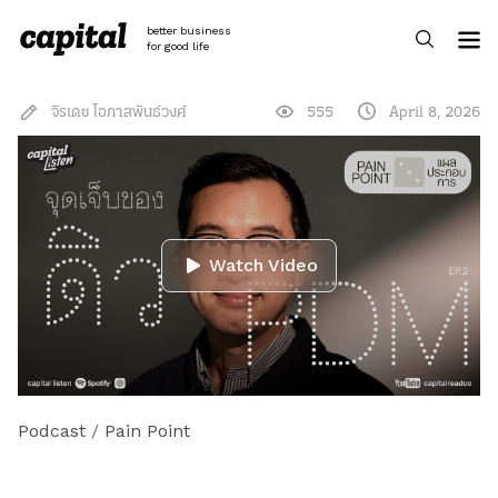
Skip
to
better business
content
for good life
จิรเดช โอภาสพันธ์วงศ์
555
April 8, 2026
Watch Video
Podcast
/
Pain Point