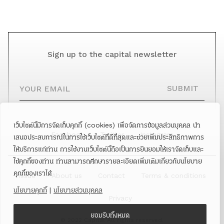
Sign up to the capital newsletter
YOUR EMAIL
SUBMIT
เว็บไซต์นี้มีการจัดเก็บคุกกี้ (cookies) เพื่อจัดการข้อมูลส่วนบุคคล นำ
Facebook
Twitter
Instagram
เสนอประสบการณ์ในการใช้เว็บไซต์ที่ดีที่สุดและช่วยเพิ่มประสิทธิภาพการ
ให้บริการแก่ท่าน การใช้งานเว็บไซต์นี้ถือเป็นการยินยอมให้เราจัดเก็บและ
ใช้คุกกี้ของท่าน ท่านสามารถศึกษารายละเอียดเพิ่มเติมเกี่ยวกับนโยบาย
คุกกี้ของเราได้
Issue
About us
Contact
Terms & conditions
นโยบายคุกกี้
|
นโยบายส่วนบุคคล
Privacy
ยอมรับทั้งหมด
© 2022 Capital All rights reserved.