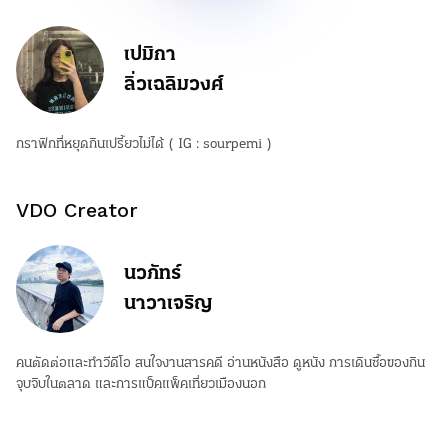
เปมิกา
ลิ่วเฉลิมวงศ์
กราฟิกที่หยุดกินเปรี้ยวไม่ได้ ( IG : sourpemi )
VDO Creator
นวภัทร์
นาวาเจริญ
คนตัดต่อและทำวีดีโอ สนใจงานสารคดี อ่านหนังสือ ดูหนัง การเดินซื้อของกิน
จุบจิบในตลาด และการแบ็คแพ็คเที่ยวเมืองนอก