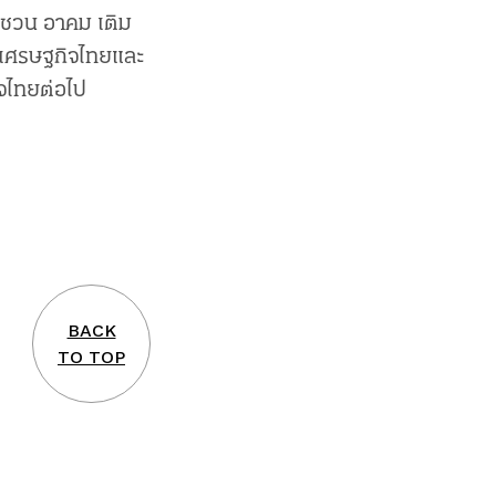
ชวน อาคม เติม
์เศรษฐกิจไทยและ
จไทยต่อไป
BACK
TO TOP