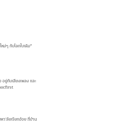
มใหม่ๆ กับโลกใบเดิม"
ว อยู่กับเสียงเพลง และ
mocfirst
หา’ลัยเรียกอ้อย ที่บ้าน