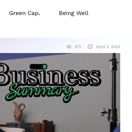
Green Cap.
Being Well
Green Cap.
Being Well
871
April 3, 2023