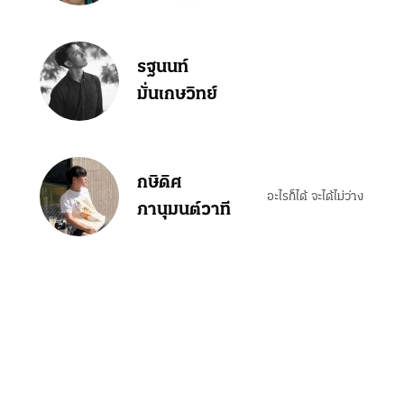
รฐนนท์
มั่นเกษวิทย์
กษิดิศ
อะไรก็ได้ จะได้ไม่ว่าง
ภานุมนต์วาที