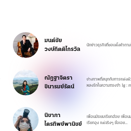
มนต์ชัย
นักข่าวธุรกิจที่ชอบตั้งคำถา
วงษ์กิตติไกรวัล
ณัฎฐาจิตรา
r
ช่างภาพที่สนุกกับการแต่งตั
ชินารมย์รัตน์
หลงรักในความทรงจำ Ig : 
นิชาภา
เพื่อนมัธยมเรียกอ๋อย เพื่อนม
ไตรทิพย์พานิชย์
เรียกอุง แต่จริงๆ ชื่อเอย...