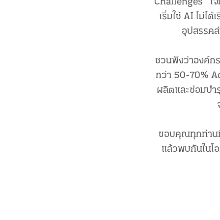
Challenges’ ‘โ
เริ่มใช้ AI ไม่ได
อุปสรรคส่
ชวนฟังว่าองค์กร
กว่า 50-70% Ac
ผลิตและซ่อมบำร
ขอบคุณทุกท่าน
แล้วพบกันในโอก