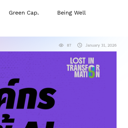
Green Cap.
Being Well
Green Cap.
Being Well
87
January 31, 2026