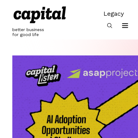
Skip
to
Legacy
content
Legacy
better business
for good life