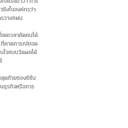
งไปตรงมาว่า การ
วามจริงในองค์กรว่า
ะการวางแผน
ี่ลดเวลาคัดคนได้
 ที่คาดการณ์ยอด
สนใจแบบวัดผลได้
้
ดท้ายของซีซั่น
ในธุรกิจหรือการ